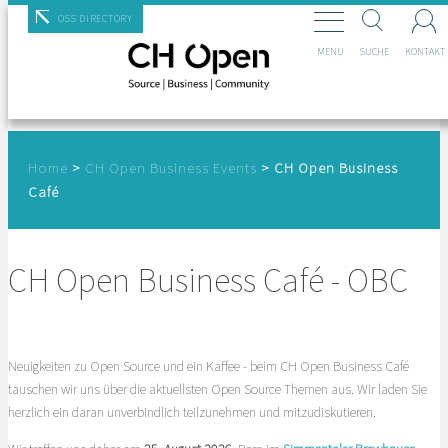
Mastodon
OSS DIRECTORY
MENU
SUCHE
KONTAKT
Home
>
CH Open Business Events
>
CH Open Business
Café
CH Open Business Café - OBC
Neuigkeiten zu Open Source und ein Kaffee - beim CH Open Business Café
tauschen wir uns über die aktuellsten Open Source Themen aus. Wir laden Sie
herzlich ein daran unverbindlich teilzunehmen und mitzudiskutieren.