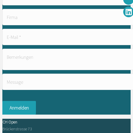
Firma
E-Mail
*
Bemerkungen
Message
Anmelden
CH Open
Brückenstrasse 73