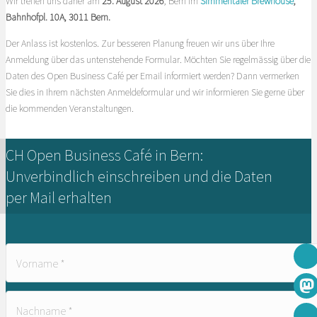
Wir treffen uns daher am
25. August 2026
, Bern im
Simmentaler Brewhouse
,
Bahnhofpl. 10A, 3011 Bern.
Der Anlass ist kostenlos. Zur besseren Planung freuen wir uns über Ihre
Anmeldung über das untenstehende Formular. Möchten Sie regelmässig über die
Daten des Open Business Café per Email informiert werden? Dann vermerken
Sie dies in Ihrem nächsten Anmeldeformular und wir informieren Sie gerne über
die kommenden Veranstaltungen.
CH Open Business Café in Bern:
Unverbindlich einschreiben und die Daten
per Mail erhalten
Vorname
*
Nachname
*