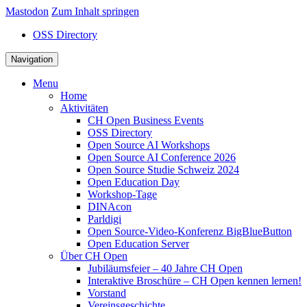
Mastodon
Zum Inhalt springen
OSS Directory
Navigation
Menu
Home
Aktivitäten
CH Open Business Events
OSS Directory
Open Source AI Workshops
Open Source AI Conference 2026
Open Source Studie Schweiz 2024
Open Education Day
Workshop-Tage
DINAcon
Parldigi
Open Source-Video-Konferenz BigBlueButton
Open Education Server
Über CH Open
Jubiläumsfeier – 40 Jahre CH Open
Interaktive Broschüre – CH Open kennen lernen!
Vorstand
Vereinsgeschichte