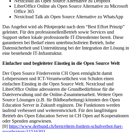
Nextcloud als Open Source Alternative zu Dropbox
LibreOffice Online als Open Source Alternative zu Microsoft
Office 365
Nextcloud Talk als Open Source Alternative zu WhatsApp
Das Angebot wird als Pilotprojekt nach dem “Best Effort Prinzip”
geleistet. Für den professionellenBetrieb sowie Services und
Support stehen lokale professionelle IT-Dienstleister bereit. Diese
garantieren bei Bedarf einen unterbruchsfreien Betrieb, hohe
Datensicherheit und Unterstützung bei der Integration der Lösung in
eine bestehende IT-Infrastruktur.
Einfacher und begleiteter Einstieg in die Open Source Welt
Der Open Source Förderverein CH Open ermöglicht damit
Lehrpersonen und ICT-Verantwortlichen von Schulen einen
einfachen Einstieg in die Open Source Welt. Nextcloud und
LibreOffice Online adressieren die Grundbedürfnisse für die
Dateiverwaltung und die Online-Zusammenarbeit. Weitere Open
Source Lösungen (z.B. für Bildbearbeitung) könnten den Open
Education Server in Zukunft ergänzen. Die Funktionen werden
laufend verbessert und weiterentwickelt. Für den langfristigen
Betrieb des Open Education Server ist CH Open auf Kooperationen
oder Spenden angewiesen.
[0]
https://www.derbund.ch/bern/eltern-fordern-schulverbot-fuer-
google/story/11516303