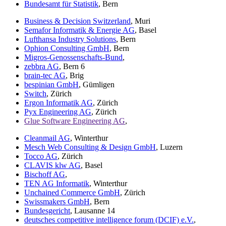
Bundesamt für Statistik
, Bern
Business & Decision Switzerland
, Muri
Semafor Informatik & Energie AG
, Basel
Lufthansa Industry Solutions
, Bern
Ophion Consulting GmbH
, Bern
Migros-Genossenschafts-Bund
,
zebbra AG
, Bern 6
brain-tec AG
, Brig
bespinian GmbH
, Gümligen
Switch
, Zürich
Ergon Informatik AG
, Zürich
Pyx Engineering AG
, Zürich
Glue Software Engineering AG
,
Cleanmail AG
, Winterthur
Mesch Web Consulting & Design GmbH
, Luzern
Tocco AG
, Zürich
CLAVIS klw AG
, Basel
Bischoff AG
,
TEN AG Informatik
, Winterthur
Unchained Commerce GmbH
, Zürich
Swissmakers GmbH
, Bern
Bundesgericht
, Lausanne 14
deutsches competitive intelligence forum (DCIF) e.V.
,