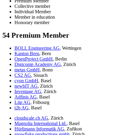
Premium Member
Collective member
Individual Member
Member in education
Honorary member
54 Premium Member
BOLL Engineering AG
, Wettingen
Kanton Bern
, Bern
OpenProject GmbH
, Berlin
Digicomp Academy AG
, Zürich
metas GmbH
, Bonn
CS2 AG
, Sissach
cyon GmbH
, Basel
newbIT AG
, Zürich
Inventage AG
, Zürich
Adfinis AG
, Basel
Liip AG
, Fribourg
t2b AG
, Basel
cloudscale.ch AG
, Zürich
Magnolia International Ltd.
, Basel
Hürlimann Informatik AG
, Zufikon
snowflake productions gmbh
, Zürich