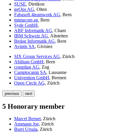
SUSE
, Dietikon
geOps AG
, Olten
Fabasoft 4teamwork AG
, Bern
mimacom ag
, Bern
Syde GmbH
,
ABF Informatik AG
, Cham
IBM Schweiz AG
, Altstetten
Bedag Informatik AG
, Bern
Avintis SA
, Givisiez
SIX Group Services AG
, Zürich
Abilium GmbH
, Bern
compliag AG
, Zug
Camptocamp SA
, Lausanne
Univention GmbH
, Bremen
Open Circle AG
, Zürich
previous
next
5 Honorary member
Marcel Bernet
, Zürich
Ammann Joe
, Zürich
Burri Ursula
, Zürich