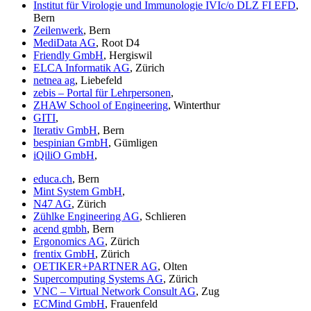
Institut für Virologie und Immunologie IVIc/o DLZ FI EFD
,
Bern
Zeilenwerk
, Bern
MediData AG
, Root D4
Friendly GmbH
, Hergiswil
ELCA Informatik AG
, Zürich
netnea ag
, Liebefeld
zebis – Portal für Lehrpersonen
,
ZHAW School of Engineering
, Winterthur
GITI
,
Iterativ GmbH
, Bern
bespinian GmbH
, Gümligen
iQiliO GmbH
,
educa.ch
, Bern
Mint System GmbH
,
N47 AG
, Zürich
Zühlke Engineering AG
, Schlieren
acend gmbh
, Bern
Ergonomics AG
, Zürich
frentix GmbH
, Zürich
OETIKER+PARTNER AG
, Olten
Supercomputing Systems AG
, Zürich
VNC – Virtual Network Consult AG
, Zug
ECMind GmbH
, Frauenfeld