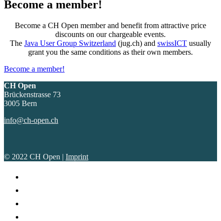
Become a member!
Become a CH Open member and benefit from attractive price
discounts on our chargeable events.
The
Java User Group Switzerland
(jug.ch) and
swissICT
usually
grant you the same conditions as their own members.
Become a member!
CH Open
Brückenstrasse 73
3005 Bern
info@ch-open.ch
© 2022 CH Open |
Imprint