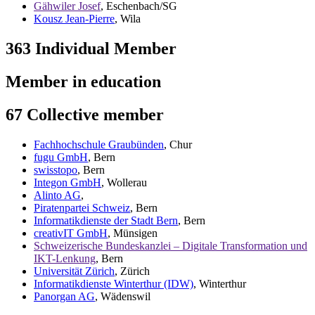
Gähwiler Josef
, Eschenbach/SG
Kousz Jean-Pierre
, Wila
363 Individual Member
Member in education
67 Collective member
Fachhochschule Graubünden
, Chur
fugu GmbH
, Bern
swisstopo
, Bern
Integon GmbH
, Wollerau
Alinto AG
,
Piratenpartei Schweiz
, Bern
Informatikdienste der Stadt Bern
, Bern
creativIT GmbH
, Münsigen
Schweizerische Bundeskanzlei – Digitale Transformation und
IKT-Lenkung
, Bern
Universität Zürich
, Zürich
Informatikdienste Winterthur (IDW)
, Winterthur
Panorgan AG
, Wädenswil