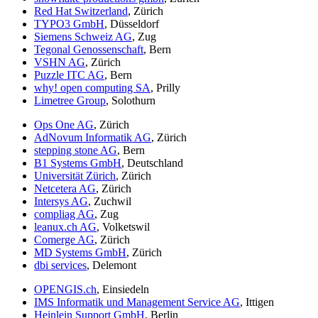
Red Hat Switzerland
, Zürich
TYPO3 GmbH
, Düsseldorf
Siemens Schweiz AG
, Zug
Tegonal Genossenschaft
, Bern
VSHN AG
, Zürich
Puzzle ITC AG
, Bern
why! open computing SA
, Prilly
Limetree Group
, Solothurn
Ops One AG
, Zürich
AdNovum Informatik AG
, Zürich
stepping stone AG
, Bern
B1 Systems GmbH
, Deutschland
Universität Zürich
, Zürich
Netcetera AG
, Zürich
Intersys AG
, Zuchwil
compliag AG
, Zug
leanux.ch AG
, Volketswil
Comerge AG
, Zürich
MD Systems GmbH
, Zürich
dbi services
, Delemont
OPENGIS.ch
, Einsiedeln
IMS Informatik und Management Service AG
, Ittigen
Heinlein Support GmbH
, Berlin