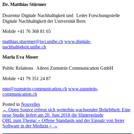
Dr. Matthias Stürmer
Dozentur Digitale Nachhaltigkeit und Leiter Forschungsstelle
Digitale Nachhaltigkeit der Universität Bern
Mobile +41 76 368 81 65
matthias.stuermer@iwi.unibe.ch
www.digitale-
nachhaltigkeit.unibe.ch
Marla Eva Moser
Public Relations Aileen Zumstein Communication GmbH
Mobile +41 79 351 24 87
mm@zumstein-communication.ch
www.zumstein-
communication.ch
Posted in
Nouvelles
Posts
← Open Source erfreut sich weiterhin wachsender Beliebtheit: Eine
neue Studie liefert am 20. Juni 2018 die Hintergründe
navigation
OBL zum Thema: « Offene Standards und der Einsatz von freier
Software in der Medizin » →