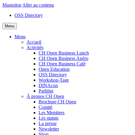
Mastodon
Aller au contenu
OSS Directory
Menu
Menu
Accueil
Activités
CH Open Business Lunch
CH Open Business Apéro
CH Open Business Café
Open Education
OSS Directory
Workshop-Tage
DINAcon
Parldigi
À propos CH Open
Brochure CH Open
Comité
Les Membres
Les statuts
La presse
Newsletter
Shop