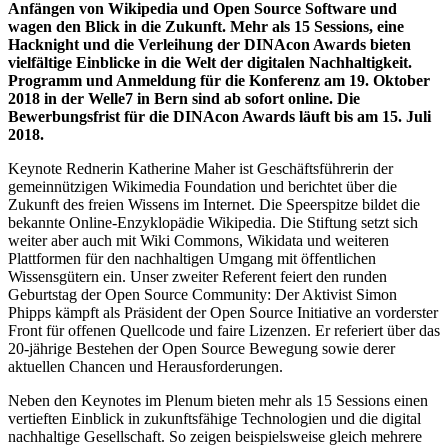
Anfängen von Wikipedia und Open Source Software und
wagen den Blick in die Zukunft. Mehr als 15 Sessions, eine
Hacknight und die Verleihung der DINAcon Awards bieten
vielfältige Einblicke in die Welt der digitalen Nachhaltigkeit.
Programm und Anmeldung für die Konferenz am 19. Oktober
2018 in der Welle7 in Bern sind ab sofort online. Die
Bewerbungsfrist für die DINAcon Awards läuft bis am 15. Juli
2018.
Keynote Rednerin Katherine Maher ist Geschäftsführerin der
gemeinnützigen Wikimedia Foundation und berichtet über die
Zukunft des freien Wissens im Internet. Die Speerspitze bildet die
bekannte Online-Enzyklopädie Wikipedia. Die Stiftung setzt sich
weiter aber auch mit Wiki Commons, Wikidata und weiteren
Plattformen für den nachhaltigen Umgang mit öffentlichen
Wissensgütern ein. Unser zweiter Referent feiert den runden
Geburtstag der Open Source Community: Der Aktivist Simon
Phipps kämpft als Präsident der Open Source Initiative an vorderster
Front für offenen Quellcode und faire Lizenzen. Er referiert über das
20-jährige Bestehen der Open Source Bewegung sowie derer
aktuellen Chancen und Herausforderungen.
Neben den Keynotes im Plenum bieten mehr als 15 Sessions einen
vertieften Einblick in zukunftsfähige Technologien und die digital
nachhaltige Gesellschaft. So zeigen beispielsweise gleich mehrere