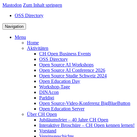
Mastodon
Zum Inhalt springen
OSS Directory
Navigation
Menu
Home
Aktivitäten
CH Open Business Events
OSS Directory
Open Source AI Workshops
Open Source AI Conference 2026
Open Source Studie Schweiz 2024
Open Education Day
Workshop-Tage
DINAcon
Parldigi
Open Source-Video-Konferenz BigBlueButton
Open Education Server
Über CH Open
Jubiläumsfeier – 40 Jahre CH Open
Interaktive Broschüre – CH Open kennen lernen!
Vorstand
Vereinsgeschichte