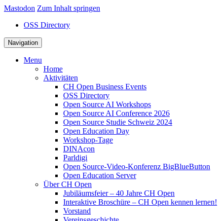
Mastodon
Zum Inhalt springen
OSS Directory
Navigation
Menu
Home
Aktivitäten
CH Open Business Events
OSS Directory
Open Source AI Workshops
Open Source AI Conference 2026
Open Source Studie Schweiz 2024
Open Education Day
Workshop-Tage
DINAcon
Parldigi
Open Source-Video-Konferenz BigBlueButton
Open Education Server
Über CH Open
Jubiläumsfeier – 40 Jahre CH Open
Interaktive Broschüre – CH Open kennen lernen!
Vorstand
Vereinsgeschichte