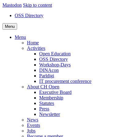
Mastodon
Skip to content
OSS Directory
Menu
Menu
Home
Activities
Open Education
OSS Directory
Workshop-Days
DINAcon
Parldigi
IT procurement conference
About CH Open
Executive Board
Membership
Statutes
Press
Newsletter
News
Events
Jobs
Become a member