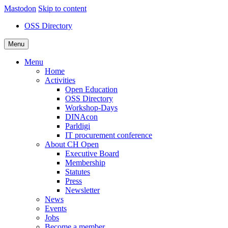
Mastodon
Skip to content
OSS Directory
Menu
Menu
Home
Activities
Open Education
OSS Directory
Workshop-Days
DINAcon
Parldigi
IT procurement conference
About CH Open
Executive Board
Membership
Statutes
Press
Newsletter
News
Events
Jobs
Become a member