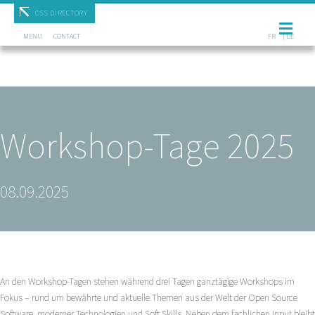
Mastodon
OSS DIRECTORY
Me
MENU
CONTACT
FR
DE
Workshop-Tage 2025
08.09.2025
An den Workshop-Tagen stehen während drei Tagen ganztägige Workshops im
Fokus – rund um bewährte und aktuelle Themen aus der Welt der Open Source
Software, moderner Technologien und Soft Skills. Neben dem fachlichen Input bleibt