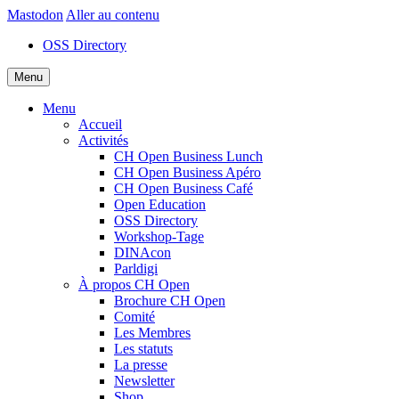
Mastodon
Aller au contenu
OSS Directory
Menu
Menu
Accueil
Activités
CH Open Business Lunch
CH Open Business Apéro
CH Open Business Café
Open Education
OSS Directory
Workshop-Tage
DINAcon
Parldigi
À propos CH Open
Brochure CH Open
Comité
Les Membres
Les statuts
La presse
Newsletter
Shop