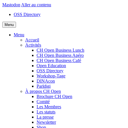
Mastodon
Aller au contenu
OSS Directory
Menu
Menu
Accueil
Activités
CH Open Business Lunch
CH Open Business Apéro
CH Open Business Café
Open Education
OSS Directory
Workshop-Tage
DINAcon
Parldigi
À propos CH Open
Brochure CH Open
Comité
Les Membres
Les statuts
La presse
Newsletter
Shop