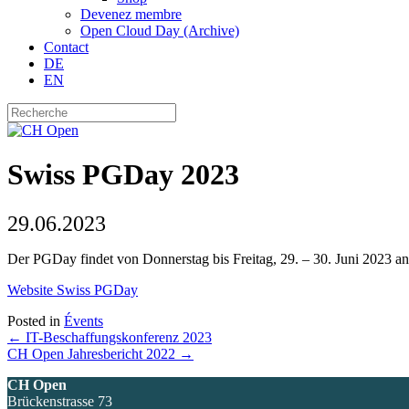
Devenez membre
Open Cloud Day (Archive)
Contact
DE
EN
Swiss PGDay 2023
29.06.2023
Der PGDay findet von Donnerstag bis Freitag, 29. – 30. Juni 2023 an
Website Swiss PGDay
Posted in
Évents
Posts
← IT-Beschaffungskonferenz 2023
CH Open Jahresbericht 2022 →
navigation
CH Open
Brückenstrasse 73