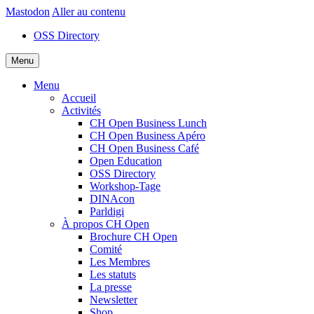
Mastodon
Aller au contenu
OSS Directory
Menu
Menu
Accueil
Activités
CH Open Business Lunch
CH Open Business Apéro
CH Open Business Café
Open Education
OSS Directory
Workshop-Tage
DINAcon
Parldigi
À propos CH Open
Brochure CH Open
Comité
Les Membres
Les statuts
La presse
Newsletter
Shop