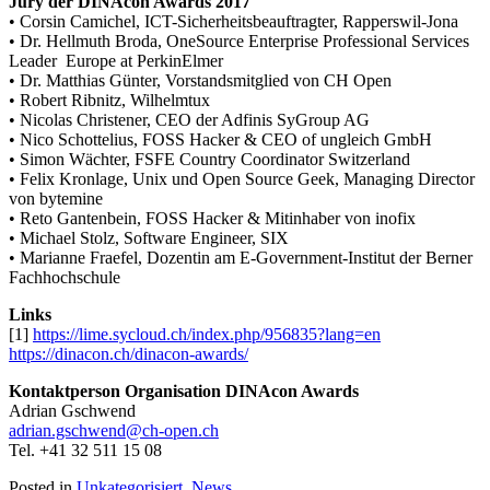
Jury der DINAcon Awards 2017
• Corsin Camichel, ICT-Sicherheitsbeauftragter, Rapperswil-Jona
• Dr. Hellmuth Broda, OneSource Enterprise Professional Services
Leader Europe at PerkinElmer
• Dr. Matthias Günter, Vorstandsmitglied von CH Open
• Robert Ribnitz, Wilhelmtux
• Nicolas Christener, CEO der Adfinis SyGroup AG
• Nico Schottelius, FOSS Hacker & CEO of ungleich GmbH
• Simon Wächter, FSFE Country Coordinator Switzerland
• Felix Kronlage, Unix und Open Source Geek, Managing Director
von bytemine
• Reto Gantenbein, FOSS Hacker & Mitinhaber von inofix
• Michael Stolz, Software Engineer, SIX
• Marianne Fraefel, Dozentin am E-Government-Institut der Berner
Fachhochschule
Links
[1]
https://lime.sycloud.ch/index.php/956835?lang=en
https://dinacon.ch/dinacon-awards/
Kontaktperson Organisation DINAcon Awards
Adrian Gschwend
adrian.gschwend@ch-open.ch
Tel. +41 32 511 15 08
Posted in
Unkategorisiert
,
News