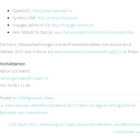
OpenELEC:
http://www.openelec.tv
Symfony CMF:
http://cmf.symfony.com
map.geo.admin.ch V3:
http://map.geo.admin.ch
Kern Sibbald für Bacula:
www.baculasystems.com/company/leadership
Die Fotos, Videoaufzeichnungen und die Präsentationsfolien zum Anlass am 8.
Oktober 2014 sind in Kürze auf
www.ossawards.ch/preisverleihung2014
zu finden.
Kontaktperson
Adrian Gschwend
adrian.gschwen@ch-open.ch
+41 79 361 11 09
Posted in
Unkategorisiert
,
News
Posts
← Internationale LibreOffice Konferenz 2014 in Bern mit eigener Vortragsreihe für
Behörden und Unternehmen
navigation
OSS Studie 2015: Mitwirkung von Open Source Dienstleistern und öffentlichen
Institutionen →