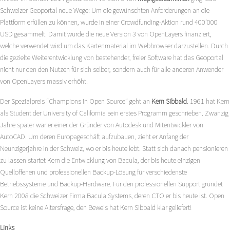
Schweizer Geoportal neue Wege: Um die gewünschten Anforderungen an die
Plattform erfüllen zu können, wurde in einer Crowdfunding-Aktion rund 400’000
USD gesammelt. Damit wurde die neue Version 3 von OpenLayers finanziert,
welche verwendet wird um das Kartenmaterial im Webbrowser darzustellen. Durch
die gezielte Weiterentwicklung von bestehender, freier Software hat das Geoportal
nicht nur den den Nutzen für sich selber, sondern auch für alle anderen Anwender
von OpenLayers massiv erhöht.
Der Spezialpreis “Champions in Open Source” geht an
Kern Sibbald
. 1961 hat Kern
als Student der University of California sein erstes Programm geschrieben. Zwanzig
Jahre später war er einer der Gründer von Autodesk und Mitentwickler von
AutoCAD. Um deren Europageschäft aufzubauen, zieht er Anfang der
Neunzigerjahre in der Schweiz, wo er bis heute lebt. Statt sich danach pensionieren
zu lassen startet Kern die Entwicklung von Bacula, der bis heute einzigen
Quelloffenen und professionellen Backup-Lösung für verschiedenste
Betriebssysteme und Backup-Hardware. Für den professionellen Support gründet
Kern 2008 die Schweizer Firma Bacula Systems, deren CTO er bis heute ist. Open
Source ist keine Altersfrage, den Beweis hat Kern Sibbald klar geliefert!
Links