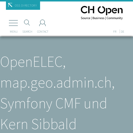
Mastodon
OSS DIRECTORY
MENU
SEARCH
CONTACT
FR
DE
OpenELEC,
map.geo.admin.ch,
Symfony CMF und
Kern Sibbald