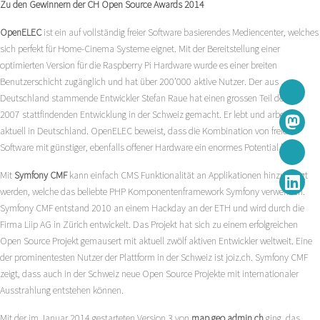
Zu den Gewinnern der CH Open Source Awards 2014
OpenELEC
ist ein auf vollständig freier Software basierendes Mediencenter, welches
sich perfekt für Home-Cinema Systeme eignet. Mit der Bereitstellung einer
optimierten Version für die Raspberry Pi Hardware wurde es einer breiten
Benutzerschicht zugänglich und hat über 200’000 aktive Nutzer. Der aus
Deutschland stammende Entwickler Stefan Raue hat einen grossen Teil der ab
2007 stattfindenden Entwicklung in der Schweiz gemacht. Er lebt und arbeitet
aktuell in Deutschland. OpenELEC beweist, dass die Kombination von freier
Software mit günstiger, ebenfalls offener Hardware ein enormes Potential hat.
Mit
Symfony CMF
kann einfach CMS Funktionalität an Applikationen hinzugefügt
werden, welche das beliebte PHP Komponentenframework Symfony verwenden.
Symfony CMF entstand 2010 an einem Hackday an der ETH und wird durch die
Firma Liip AG in Zürich entwickelt. Das Projekt hat sich zu einem erfolgreichen
Open Source Projekt gemausert mit aktuell zwölf aktiven Entwickler weltweit. Eine
der prominentesten Nutzer der Plattform in der Schweiz ist joiz.ch. Symfony CMF
zeigt, dass auch in der Schweiz neue Open Source Projekte mit internationaler
Ausstrahlung entstehen können.
Mit der im Januar 2014 gestarteten Version 3 von
map.geo.admin.ch
ging das