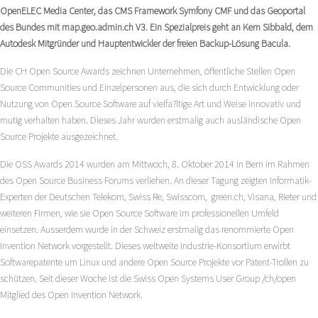
OpenELEC Media Center, das CMS Framework Symfony CMF und das Geoportal
des Bundes mit map.geo.admin.ch V3. Ein Spezialpreis geht an Kern Sibbald, dem
Autodesk Mitgründer und Hauptentwickler der freien Backup-Lösung Bacula.
Die CH Open Source Awards zeichnen Unternehmen, öffentliche Stellen Open
Source Communities und Einzelpersonen aus, die sich durch Entwicklung oder
Nutzung von Open Source Software auf vielfa?ltige Art und Weise innovativ und
mutig verhalten haben. Dieses Jahr wurden erstmalig auch ausländische Open
Source Projekte ausgezeichnet.
Die OSS Awards 2014 wurden am Mittwoch, 8. Oktober 2014 in Bern im Rahmen
des Open Source Business Forums verliehen. An dieser Tagung zeigten Informatik-
Experten der Deutschen Telekom, Swiss Re, Swisscom, green.ch, Visana, Rieter und
weiteren Firmen, wie sie Open Source Software im professionellen Umfeld
einsetzen. Ausserdem wurde in der Schweiz erstmalig das renommierte Open
Invention Network vorgestellt. Dieses weltweite Industrie-Konsortium erwirbt
Softwarepatente um Linux und andere Open Source Projekte vor Patent-Trollen zu
schützen. Seit dieser Woche ist die Swiss Open Systems User Group /ch/open
Mitglied des Open Invention Network.