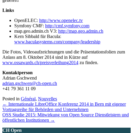
geliefert!
Links
OpenELEC:
http://www.openelec.tv
Symfony CMF:
http://cmf.symfony.com
map.geo.admin.ch V3:
http://map.geo.admin.ch
Kern Sibbald für Bacula:
www.baculasystems.com/company/leadership
Die Fotos, Videoaufzeichnungen und die Präsentationsfolien zum
Anlass am 8. Oktober 2014 sind in Kürze auf
www.ossawards.ch/preisverleihung2014
zu finden.
Kontaktperson
Adrian Gschwend
adrian.gschwen@ch-open.ch
+41 79 361 11 09
Posted in
Général
,
Nouvelles
Posts
← Internationale LibreOffice Konferenz 2014 in Bern mit eigener
Vortragsreihe für Behörden und Unternehmen
navigation
OSS Studie 2015: Mitwirkung von Open Source Dienstleistern und
öffentlichen Institutionen →
CH Open