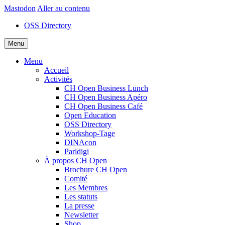
Mastodon
Aller au contenu
OSS Directory
Menu
Menu
Accueil
Activités
CH Open Business Lunch
CH Open Business Apéro
CH Open Business Café
Open Education
OSS Directory
Workshop-Tage
DINAcon
Parldigi
À propos CH Open
Brochure CH Open
Comité
Les Membres
Les statuts
La presse
Newsletter
Shop