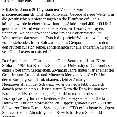
Ausstrahlung entstehen können.
Mit der im Januar 2014 gestarteten Version 3 von
map.geo.admin.ch
ging das Schweizer Geoportal neue Wege: Um
die gewünschten Anforderungen an die Plattform erfüllen zu
können, wurde in einer Crowdfunding-Aktion rund 400’000 USD
gesammelt. Damit wurde die neue Version 3 von OpenLayers
finanziert, welche verwendet wird um das Kartenmaterial im
Webbrowser darzustellen. Durch die gezielte Weiterentwicklung
von bestehender, freier Software hat das Geoportal nicht nur den
den Nutzen für sich selber, sondern auch für alle anderen Anwender
von OpenLayers massiv erhöht.
Der Spezialpreis « Champions in Open Source » geht an
Kern
Sibbald
. 1961 hat Kern als Student der University of California sein
erstes Programm geschrieben. Zwanzig Jahre später war er einer der
Gründer von Autodesk und Mitentwickler von AutoCAD. Um
deren Europageschäft aufzubauen, zieht er Anfang der
Neunzigerjahre in der Schweiz, wo er bis heute lebt. Statt sich
danach pensionieren zu lassen startet Kern die Entwicklung von
Bacula, der bis heute einzigen Quelloffenen und professionellen
Backup-Lösung für verschiedenste Betriebssysteme und Backup-
Hardware. Für den professionellen Support gründet Kern 2008 die
Schweizer Firma Bacula Systems, deren CTO er bis heute ist. Open
Source ist keine Altersfrage, den Beweis hat Kern Sibbald klar