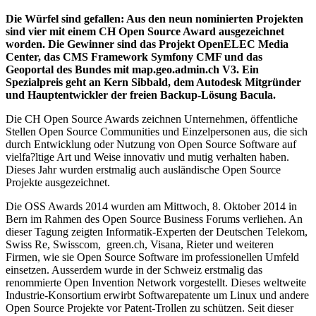
Die Würfel sind gefallen: Aus den neun nominierten Projekten
sind vier mit einem CH Open Source Award ausgezeichnet
worden. Die Gewinner sind das Projekt OpenELEC Media
Center, das CMS Framework Symfony CMF und das
Geoportal des Bundes mit map.geo.admin.ch V3. Ein
Spezialpreis geht an Kern Sibbald, dem Autodesk Mitgründer
und Hauptentwickler der freien Backup-Lösung Bacula.
Die CH Open Source Awards zeichnen Unternehmen, öffentliche
Stellen Open Source Communities und Einzelpersonen aus, die sich
durch Entwicklung oder Nutzung von Open Source Software auf
vielfa?ltige Art und Weise innovativ und mutig verhalten haben.
Dieses Jahr wurden erstmalig auch ausländische Open Source
Projekte ausgezeichnet.
Die OSS Awards 2014 wurden am Mittwoch, 8. Oktober 2014 in
Bern im Rahmen des Open Source Business Forums verliehen. An
dieser Tagung zeigten Informatik-Experten der Deutschen Telekom,
Swiss Re, Swisscom, green.ch, Visana, Rieter und weiteren
Firmen, wie sie Open Source Software im professionellen Umfeld
einsetzen. Ausserdem wurde in der Schweiz erstmalig das
renommierte Open Invention Network vorgestellt. Dieses weltweite
Industrie-Konsortium erwirbt Softwarepatente um Linux und andere
Open Source Projekte vor Patent-Trollen zu schützen. Seit dieser