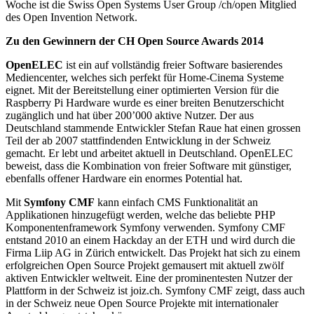
Woche ist die Swiss Open Systems User Group /ch/open Mitglied
des Open Invention Network.
Zu den Gewinnern der CH Open Source Awards 2014
OpenELEC
ist ein auf vollständig freier Software basierendes
Mediencenter, welches sich perfekt für Home-Cinema Systeme
eignet. Mit der Bereitstellung einer optimierten Version für die
Raspberry Pi Hardware wurde es einer breiten Benutzerschicht
zugänglich und hat über 200’000 aktive Nutzer. Der aus
Deutschland stammende Entwickler Stefan Raue hat einen grossen
Teil der ab 2007 stattfindenden Entwicklung in der Schweiz
gemacht. Er lebt und arbeitet aktuell in Deutschland. OpenELEC
beweist, dass die Kombination von freier Software mit günstiger,
ebenfalls offener Hardware ein enormes Potential hat.
Mit
Symfony CMF
kann einfach CMS Funktionalität an
Applikationen hinzugefügt werden, welche das beliebte PHP
Komponentenframework Symfony verwenden. Symfony CMF
entstand 2010 an einem Hackday an der ETH und wird durch die
Firma Liip AG in Zürich entwickelt. Das Projekt hat sich zu einem
erfolgreichen Open Source Projekt gemausert mit aktuell zwölf
aktiven Entwickler weltweit. Eine der prominentesten Nutzer der
Plattform in der Schweiz ist joiz.ch. Symfony CMF zeigt, dass auch
in der Schweiz neue Open Source Projekte mit internationaler