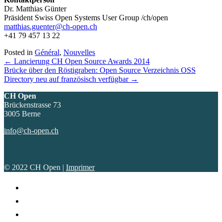
Dr. Matthias Günter
Präsident Swiss Open Systems User Group /ch/open
matthias.guenter@ch-open.ch
+41 79 457 13 22
Posted in
Général
,
Nouvelles
Posts
← Lancierung CH Open Source Awards 2014
Brücke über den Röstigraben: Open Source Verzeichnis OSS
navigation
Directory neu auf französisch verfügbar →
CH Open
Brückenstrasse 73
3005 Berne
info@ch-open.ch
© 2022 CH Open |
Imprimer