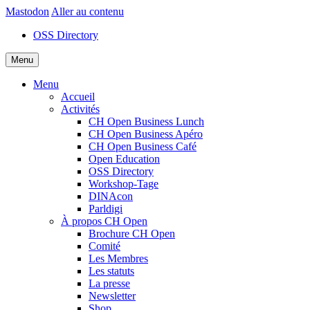
Mastodon
Aller au contenu
OSS Directory
Menu
Menu
Accueil
Activités
CH Open Business Lunch
CH Open Business Apéro
CH Open Business Café
Open Education
OSS Directory
Workshop-Tage
DINAcon
Parldigi
À propos CH Open
Brochure CH Open
Comité
Les Membres
Les statuts
La presse
Newsletter
Shop