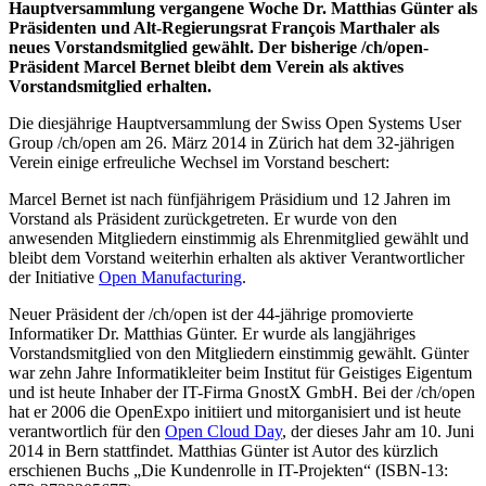
Hauptversammlung vergangene Woche Dr. Matthias Günter als
Präsidenten und Alt-Regierungsrat François Marthaler als
neues Vorstandsmitglied gewählt. Der bisherige /ch/open-
Präsident Marcel Bernet bleibt dem Verein als aktives
Vorstandsmitglied erhalten.
Die diesjährige Hauptversammlung der Swiss Open Systems User
Group /ch/open am 26. März 2014 in Zürich hat dem 32-jährigen
Verein einige erfreuliche Wechsel im Vorstand beschert:
Marcel Bernet ist nach fünfjährigem Präsidium und 12 Jahren im
Vorstand als Präsident zurückgetreten. Er wurde von den
anwesenden Mitgliedern einstimmig als Ehrenmitglied gewählt und
bleibt dem Vorstand weiterhin erhalten als aktiver Verantwortlicher
der Initiative
Open Manufacturing
.
Neuer Präsident der /ch/open ist der 44-jährige promovierte
Informatiker Dr. Matthias Günter. Er wurde als langjähriges
Vorstandsmitglied von den Mitgliedern einstimmig gewählt. Günter
war zehn Jahre Informatikleiter beim Institut für Geistiges Eigentum
und ist heute Inhaber der IT-Firma GnostX GmbH. Bei der /ch/open
hat er 2006 die OpenExpo initiiert und mitorganisiert und ist heute
verantwortlich für den
Open Cloud Day
, der dieses Jahr am 10. Juni
2014 in Bern stattfindet. Matthias Günter ist Autor des kürzlich
erschienen Buchs „Die Kundenrolle in IT-Projekten“ (ISBN-13: