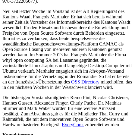
978-3732205677).
Neu seit letzter Woche im Vorstand ist der Alt-Regierungsrat des
Kantons Waadt François Marthaler. Er hat sich bereits während
seiner Zeit als Vorsteher des Informatikbereichs des Kantons Waadt
wesentlich für den Einsatz und insbesondere die Entwicklung und
Freigabe von Open Source Software durch Behörden eingesetzt.
Ihm ist es zu verdanken, dass heute beispielsweise die
waadtländische Baugesuchsverwaltungs-Plattform CAMAC als
Open Source Lösung von mehreren anderen Kantonen genutzt
werden kann. Im Sommer 2013 hat François Marthaler die Firma
why! open computing SA bei Lausanne gegründet, die
vorinstallierte Linux-Laptops und langlebige Desktop-Computer mit
Ubuntu verkauft. Marthaler engagiert sich im /ch/open-Vorstand
insbesondere für die Vernetzung in der Romandie. So hat er bereits
an der französisch-Übersetzung des
OSS Directory
mitgeholfen, das
in den nächsten Wochen in der Westschweiz lanciert wird.
Die bisherigen Vorstandsmitglieder Remo Pini, Nicolas Christener,
Hannes Gassert, Alexander Finger, Charly Pache, Dr. Matthias
Stürmer und Mark Waber wurden für eine weitere Amtszeit
bestätigt. Zum Abschluss gab es für die Mitglieder Thai Curry und
Rahmtäfeli, die mit dem innovativen Open Source Software und
Hardware basierten Kochgerät
EveryCook
zubereitet wurden.
Kontaktperson