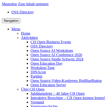
Mastodon
Zum Inhalt springen
OSS Directory
Navigation
Menu
Home
Aktivitäten
CH Open Business Events
OSS Directory
Open Source AI Workshops
Open Source AI Conference 2026
Open Source Studie Schweiz 2024
Open Education Day
Workshop-Tage
DINAcon
Parldigi
Open Source-Video-Konferenz BigBlueButton
Open Education Server
Über CH Open
Jubiläumsfeier – 40 Jahre CH Open
Interaktive Broschüre – CH Open kennen lernen!
Vorstand
Vereinsgeschichte