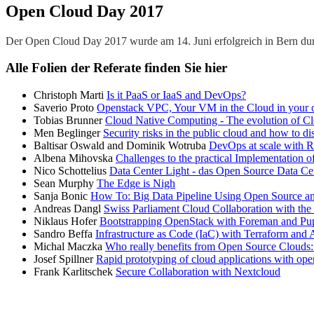
Open Cloud Day 2017
Der Open Cloud Day 2017 wurde am 14. Juni erfolgreich in Bern dur
Alle Folien der Referate finden Sie hier
Christoph Marti
Is it PaaS or IaaS and DevOps?
Saverio Proto
Openstack VPC, Your VM in the Cloud in your
Tobias Brunner
Cloud Native Computing - The evolution of C
Men Beglinger
Security risks in the public cloud and how to d
Baltisar Oswald and Dominik Wotruba
DevOps at scale with 
Albena Mihovska
Challenges to the practical Implementation 
Nico Schottelius
Data Center Light - das Open Source Data Cen
Sean Murphy
The Edge is Nigh
Sanja Bonic
How To: Big Data Pipeline Using Open Source an
Andreas Dangl
Swiss Parliament Cloud Collaboration with the
Niklaus Hofer
Bootstrapping OpenStack with Foreman and Pu
Sandro Beffa
Infrastructure as Code (IaC) with Terraform and 
Michal Maczka
Who really benefits from Open Source Clouds: 
Josef Spillner
Rapid prototyping of cloud applications with ope
Frank Karlitschek
Secure Collaboration with Nextcloud