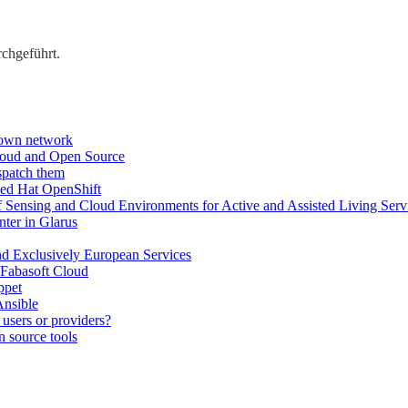
chgeführt.
 own network
loud and Open Source
ispatch them
Red Hat OpenShift
of Sensing and Cloud Environments for Active and Assisted Living Serv
ter in Glarus
d Exclusively European Services
 Fabasoft Cloud
ppet
Ansible
users or providers?
n source tools