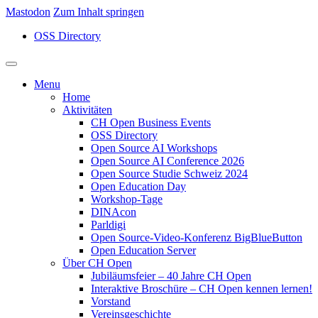
Mastodon
Zum Inhalt springen
OSS Directory
Navigation
Menu
Home
Aktivitäten
CH Open Business Events
OSS Directory
Open Source AI Workshops
Open Source AI Conference 2026
Open Source Studie Schweiz 2024
Open Education Day
Workshop-Tage
DINAcon
Parldigi
Open Source-Video-Konferenz BigBlueButton
Open Education Server
Über CH Open
Jubiläumsfeier – 40 Jahre CH Open
Interaktive Broschüre – CH Open kennen lernen!
Vorstand
Vereinsgeschichte