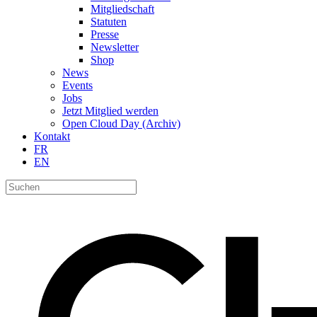
Mitgliedschaft
Statuten
Presse
Newsletter
Shop
News
Events
Jobs
Jetzt Mitglied werden
Open Cloud Day (Archiv)
Kontakt
FR
EN