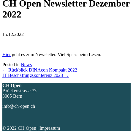
CH Open Newsletter Dezember
2022
15.12.2022
Hier
geht es zum Newsletter. Viel Spass beim Lesen.
Posted in
News
Posts
← Rückblick DINAcon Kompakt 2022
IT-Beschaffungskonferenz 2023 →
navigation
CH Open
Brückenstrasse 73
3005 Bern
info@ch-open.ch
© 2022 CH Open |
Impressum