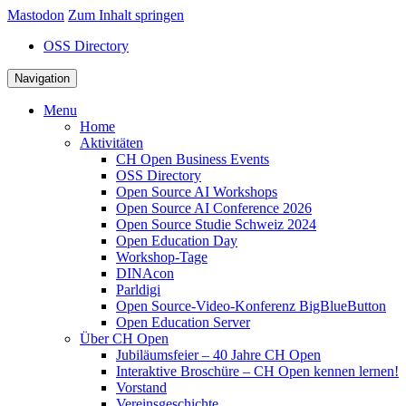
Mastodon
Zum Inhalt springen
OSS Directory
Navigation
Menu
Home
Aktivitäten
CH Open Business Events
OSS Directory
Open Source AI Workshops
Open Source AI Conference 2026
Open Source Studie Schweiz 2024
Open Education Day
Workshop-Tage
DINAcon
Parldigi
Open Source-Video-Konferenz BigBlueButton
Open Education Server
Über CH Open
Jubiläumsfeier – 40 Jahre CH Open
Interaktive Broschüre – CH Open kennen lernen!
Vorstand
Vereinsgeschichte