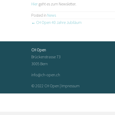
Hier
geht es zum Newsletter.
Posted in
News
Posts
← CH Open 40 Jahre Jubiläum
navigation
CH Open
Brückenstrasse 73
3005 Bern
info@ch-open.ch
© 2022 CH Open |
Impressum