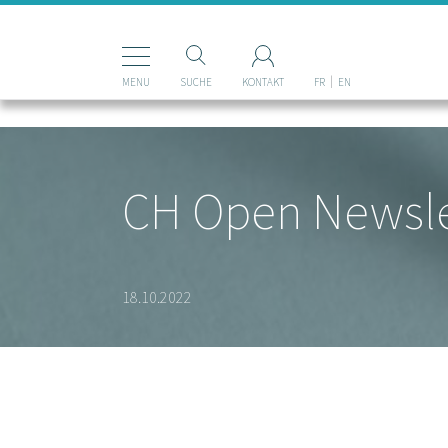
Mastodon
MENU
SUCHE
KONTAKT
FR
EN
CH Open Newsle
18.10.2022