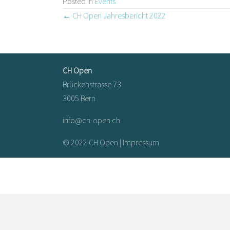
Posted in
Events
Posts
← CH Open Jahresbericht 2022
navigation
CH Open
Brückenstrasse 73
3005 Bern
info@ch-open.ch
© 2022 CH Open |
Impressum