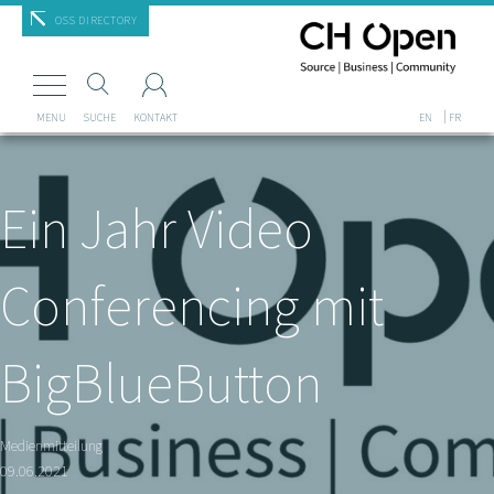
Mastodon
OSS DIRECTORY
MENU
SUCHE
KONTAKT
EN
FR
Ein Jahr Video
Conferencing mit
BigBlueButton
Medienmitteilung
09.06.2021