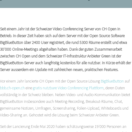
Seit einem Jahr ist der Schweizer Video Conferencing Server von CH Open in
Betrieb. In dieser Zeit haben sich auf dem Server mit der Open Source Software
BigBlueButton über 2400 User registriert, die rund 5300 Räume erstellt und etwa
30′000 Online-Meetings abgehalten haben. Dank der guten Zusammenarbeit
zwischen CH Open und dem Schweizer IT-Infrastruktur Anbieter Green ist der
BigBlueButton-Server auch langfristig kostenlos für alle nutzbar. In Kürze erhält der
Server ausserdem ein Update mit zahlreichen neuen, praktischen Features.
Vor einem Jahr lancierte CH Open mit der Open Source Lösung
BigBlueButton
auf
bbb.ch-open.ch
eine
gratis nutzbare
Video Conferencing Plattform
, deren Daten
vollständig in der Schweiz bleiben. Neben Video- und Audio-Kommunikation bietet
BigBlueButton insbesondere auch Meeting-Recording, Breakout-Räume, Chat,
gemeinsame Notizen, Umfragen, Screensharing, Folien-Upload, Whiteboards und
Video-Sharing an. Gehostet wird die Lösung beim Schweizer Anbieter Green.
Seit der Lancierung Ende Mai 2020 haben schätzungsweise 19′000 Personen an