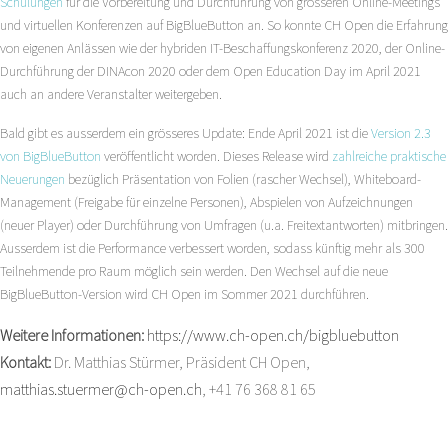
Schulun
gen
für die Vorbereitung und Durchführung von grösseren Online-Meetings
und virtuellen Konferenzen auf BigBlueButton an. So konnte CH Open die Erfahrung
von eigenen Anlässen wie der hybriden IT-Beschaffungskonferenz 2020, der Online-
Durchführung der DINAcon 2020 oder dem Open Education Day im April 2021
auch an andere Veranstalter weitergeben.
Bald gibt es ausserdem ein grösseres Update: Ende April 2021 ist die
Version 2.3
von BigBlueButton
veröffentlicht worden. Dieses Release wird
zahlreiche
praktisch
e
Neuerungen
bezüglich Präsentation von Folien (rascher Wechsel), Whiteboard-
Management (Freigabe für einzelne Personen), Abspielen von Aufzeichnungen
(neuer Player) oder Durchführung von Umfragen (u.a. Freitextantworten) mitbringen.
Ausserdem ist die Performance verbessert worden, sodass künftig mehr als 300
Teilnehmende pro Raum möglich sein werden. Den Wechsel auf die neue
BigBlueButton-Version wird CH Open im Sommer 2021 durchführen.
Weitere Informationen:
https://www.ch-open.ch/bigbluebutton
Kontakt:
Dr. Matthias Stürmer, Präsident CH Open,
matthias.
s
tuermer
@ch-open.ch
, +41 76 368 81 65