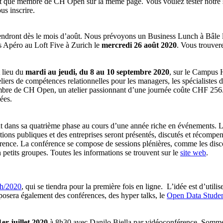
nt que membre de CH Open sur la même page. Vous voulez tester notre 
us inscrire.
rendront dès le mois d’août. Nous prévoyons un Business Lunch à Bâle 
ss Apéro au Loft Five à Zurich le
mercredi 26 août 2020
. Vous trouver
t lieu du
mardi au jeudi, du 8 au 10 septembre 2020
, sur le Campus
iers de compétences relationnelles pour les managers, les spécialistes du
re de CH Open, un atelier passionnant d’une journée coûte CHF 256.- s
ées.
nt dans sa quatrième phase au cours d’une année riche en événements. 
tions publiques et des entreprises seront présentés, discutés et récom
érence. La conférence se compose de sessions plénières, comme les disc
 petits groupes. Toutes les informations se trouvent sur le
site web
.
h/2020
, qui se tiendra pour la première fois en ligne. L’idée est d’util
posera également des conférences, des hyper talks, le
Open Data Stude
er juillet 2020
à 8h30 avec Danilo Biella par vidéoconférence. Somme