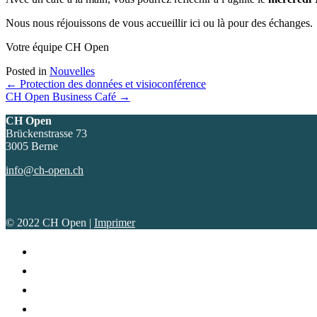
Nous nous réjouissons de vous accueillir ici ou là pour des échanges.
Votre équipe CH Open
Posted in
Nouvelles
Posts
← Protection des données et visioconférence
CH Open Business Café →
navigation
CH Open
Brückenstrasse 73
3005 Berne
info@ch-open.ch
© 2022 CH Open |
Imprimer