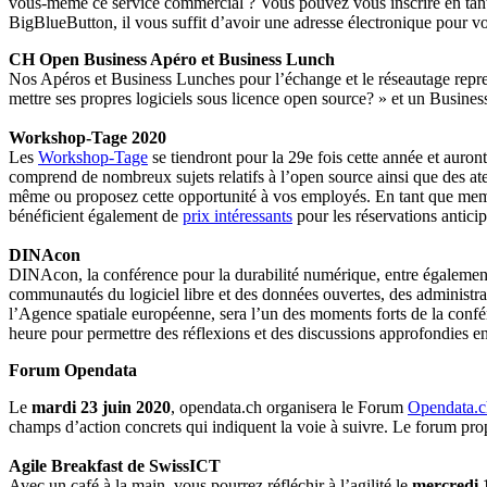
vous-même ce service commercial ? Vous pouvez vous inscrire en ta
BigBlueButton, il vous suffit d’avoir une adresse électronique pour vo
CH Open Business Apéro et Business Lunch
Nos Apéros et Business Lunches pour l’échange et le réseautage rep
mettre ses propres logiciels sous licence open source? » et un Busine
Workshop-Tage 2020
Les
Workshop-Tage
se tiendront pour la 29e fois cette année et auron
comprend de nombreux sujets relatifs à l’open source ainsi que des atel
même ou proposez cette opportunité à vos employés. En tant que memb
bénéficient également de
prix intéressants
pour les réservations anticip
DINAcon
DINAcon, la conférence pour la durabilité numérique, entre égaleme
communautés du logiciel libre et des données ouvertes, des administra
l’Agence spatiale européenne, sera l’un des moments forts de la conf
heure pour permettre des réflexions et des discussions approfondies en
Forum Opendata
Le
mardi 23 juin 2020
, opendata.ch organisera le Forum
Opendata.c
champs d’action concrets qui indiquent la voie à suivre. Le forum pro
Agile Breakfast de SwissICT
Avec un café à la main, vous pourrez réfléchir à l’agilité le
mercredi 1