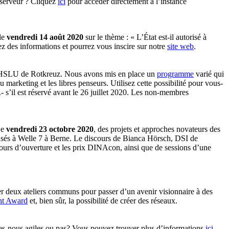
serveur ? Cliquez
ici
pour accéder directement à l’instance
le
vendredi 14 août 2020
sur le thème : « L’État est-il autorisé à
ez des informations et pourrez vous inscire sur notre
site web
.
 HSLU de Rotkreuz. Nous avons mis en place un
programme
varié qui
 marketing et les libres penseurs. Utilisez cette possibilité pour vous-
’il est réservé avant le 26 juillet 2020. Les non-membres
Le
vendredi 23 octobre 2020
, des projets et approches novateurs des
pensés à Welle 7 à Berne. Le discours de Bianca Hörsch, DSI de
ours d’ouverture et les prix DINAcon, ainsi que de sessions d’une
iser deux ateliers communs pour passer d’un avenir visionnaire à des
nt Award
et, bien sûr, la possibilité de créer des réseaux.
s-nous agiles ou pas? Vous pouvez trouver plus d’informations
ici
.