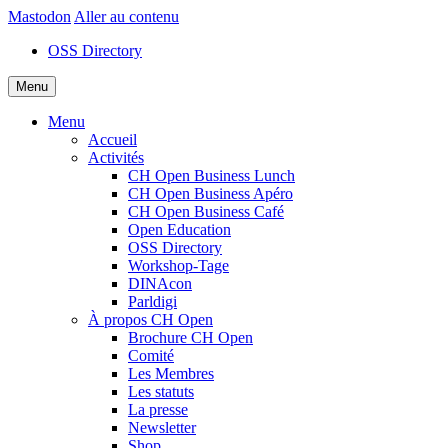
Mastodon
Aller au contenu
OSS Directory
Menu
Menu
Accueil
Activités
CH Open Business Lunch
CH Open Business Apéro
CH Open Business Café
Open Education
OSS Directory
Workshop-Tage
DINAcon
Parldigi
À propos CH Open
Brochure CH Open
Comité
Les Membres
Les statuts
La presse
Newsletter
Shop