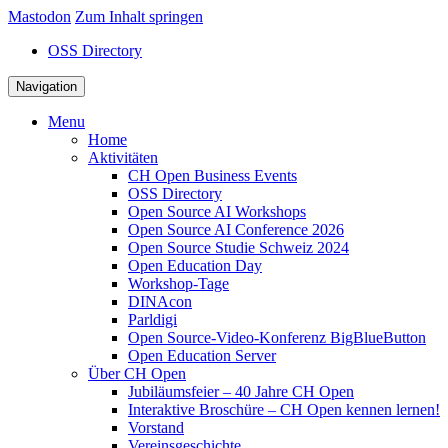
Mastodon
Zum Inhalt springen
OSS Directory
Navigation
Menu
Home
Aktivitäten
CH Open Business Events
OSS Directory
Open Source AI Workshops
Open Source AI Conference 2026
Open Source Studie Schweiz 2024
Open Education Day
Workshop-Tage
DINAcon
Parldigi
Open Source-Video-Konferenz BigBlueButton
Open Education Server
Über CH Open
Jubiläumsfeier – 40 Jahre CH Open
Interaktive Broschüre – CH Open kennen lernen!
Vorstand
Vereinsgeschichte