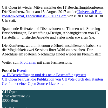
CH Open ist wieder Mitveranstalter der IT-Beschaffungskonferenz.
Die Konferenz findet am 15. August 2017 an der
Universität Bern,
vonRoll-Areal, Fabrikstrasse 6, 3012 Bern
von 8.30 Uhr bis 16.30
Uhr statt.
Spannende Referate und Diskussionen zu Themen wie Sourcing-
Entscheidungen, Beschaffungs-Design, Abhängigkeiten von IT-
Herstellern, juristische Aspekte und vieles mehr erwarten Sie.
Die Konferenz wird im Plenum eröffnet, anschliessend haben Sie
die Möglichkeit zwei Sessions Ihrer Wahl zu besuchen. Der
Abschluss am späteren Nachmittag findet wieder im Plenum statt.
Weiter zum
Programm
mit allen Fachsessions.
Posted in
Events
Posts
← IT-Beschaffungen und das neue Beschaffungsgesetz
CH Open begrüsst die Publikation von CHVote durch den Kanton
navigation
Genf unter einer Open Source Lizenz →
CH Open
Brückenstrasse 73
3005 Bern