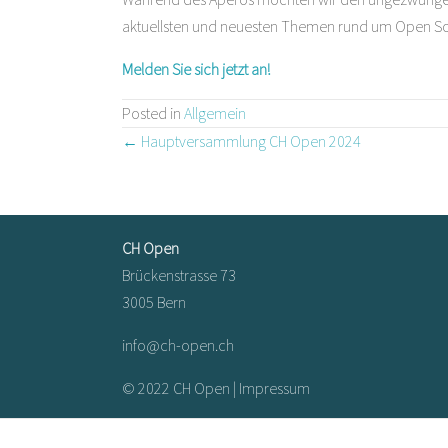
aktuellsten und neuesten Themen rund um Open Sou
Melden Sie sich jetzt an!
Posted in
Allgemein
Posts
← Hauptversammlung CH Open 2024
navigation
CH Open
Brückenstrasse 73
3005 Bern
info@ch-open.ch
© 2022 CH Open |
Impressum