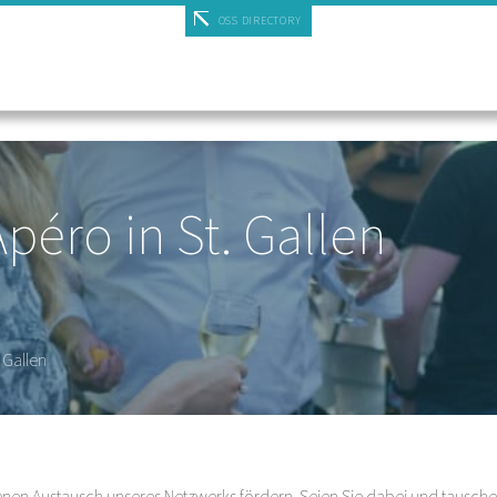
OSS DIRECTORY
péro in St. Gallen
 Gallen
 Austausch unseres Netzwerks fördern. Seien Sie dabei und tauschen 