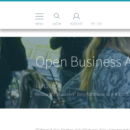
Mastodon
MENU
SUCHE
KONTAKT
FR
EN
Open Business A
13.01.2024
Restaurant "Brauwerk" Bahnhofstrasse 19 in 9000 St.
Während des Apéros möchten wir den ungezwungenen