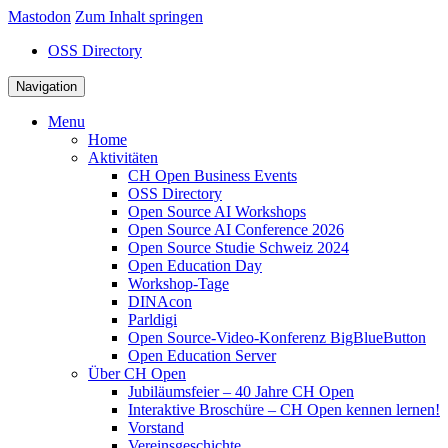
Mastodon
Zum Inhalt springen
OSS Directory
Navigation
Menu
Home
Aktivitäten
CH Open Business Events
OSS Directory
Open Source AI Workshops
Open Source AI Conference 2026
Open Source Studie Schweiz 2024
Open Education Day
Workshop-Tage
DINAcon
Parldigi
Open Source-Video-Konferenz BigBlueButton
Open Education Server
Über CH Open
Jubiläumsfeier – 40 Jahre CH Open
Interaktive Broschüre – CH Open kennen lernen!
Vorstand
Vereinsgeschichte