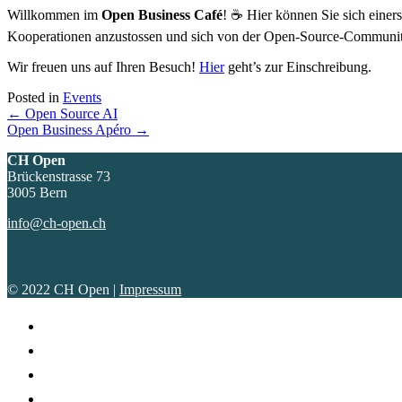
Willkommen im
Open Business Café
! ☕ Hier können Sie sich einer
Kooperationen anzustossen und sich von der Open-Source-Community 
Wir freuen uns auf Ihren Besuch!
Hier
geht’s zur Einschreibung.
Posted in
Events
Posts
← Open Source AI
Open Business Apéro →
navigation
CH Open
Brückenstrasse 73
3005 Bern
info@ch-open.ch
© 2022 CH Open |
Impressum